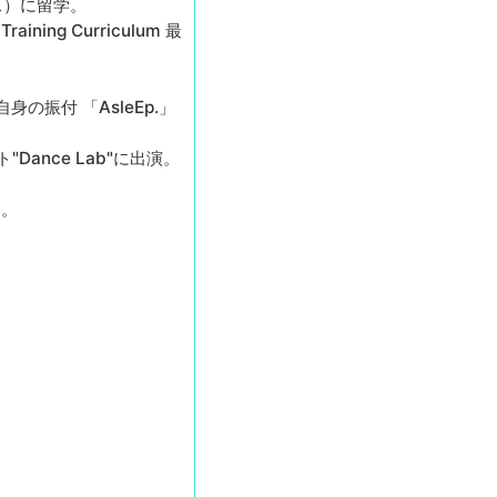
ス）に留学。
Training Curriculum 最
の振付 「AsleEp.」
ance Lab"に出演。
る。