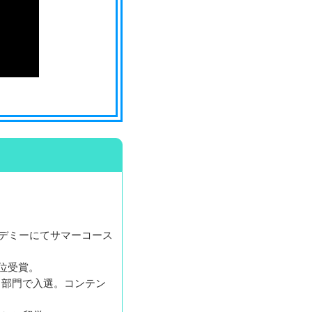
デミーにてサマーコース
4位受賞。
ック部門で入選。コンテン