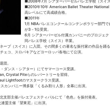
■2008年7月 シアターバーゼルバレエ学校（スイ
■2010年10年 American Ballet Theater National 
高レベルにて高成績合格。
■2011年
1月 NBAバレエコンクールコンテンポラリー部門で自身
が3－1位受賞。
6月 シアターバーゼル付属カンパニーのプロジェクト"D
同バレエ学校（スイス）卒業。
ュネーブ（スイス）に入団。その間多くの著名な振付家の作品を踊
チェコ、スロバキアなどヨーロッパ各地にて公演。
団退団。
ンド・ダンス・シアター）にてサマーコース受講。
i Kylian, Crystal Piteらのレパートリーを習得。
l Lightfootのマスタークラス受講。
スマスカンパニー博多版「くるみ割り人形」全幕に出演。
州北支部主催バレエフェスティバルにて「色色」を振付発表。
文化連盟主催「望東尼」に出演。