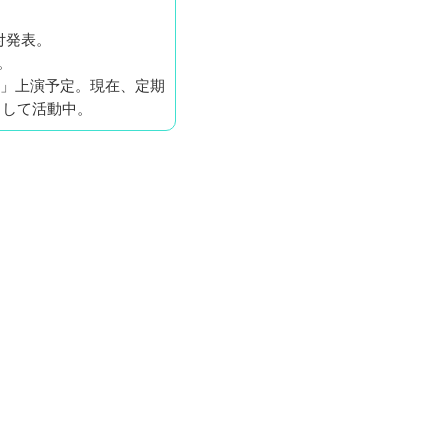
振付発表。
。
Me.」上演予定。現在、定期
として活動中。