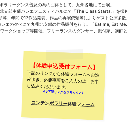
テンポラリーダンス普及の為の団体として、九州各地にて公演。
支部主催バレエフェスティバルにて「The Class Starts.」を
付依頼等、年間で17作品発表。作品の再演依頼等によりゲスト公演多数
バレエの夕べにて九州北支部の作品振付を行う。「Eat me, Eat 
ワークショップ等開催。フリーランスのダンサー、振付家、講師
【体験申込受付フォーム】
下記のリンクから体験フォームへお進
み頂き、必要事項をご入力の上、お申
し込みくださいませ。
↓♪下記リンクをクリック♪↓
コンテンポラリー体験フォーム