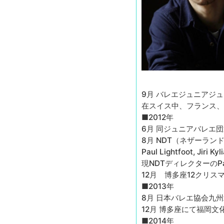
9月 バレエジュニアジ
在スイス中、フランス、
■2012年
6月 同ジュニアバレエ
8月 NDT（ネザーラ
Paul Lightfoot, Jir
現NDTディレクターのPau
12月 博多座12クリ
■2013年
8月 日本バレエ協会九
12月 博多座にて福岡
■2014年